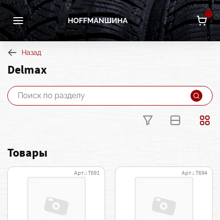
Назад
Delmax
Товары
Арт.: Т691
Арт.: Т694