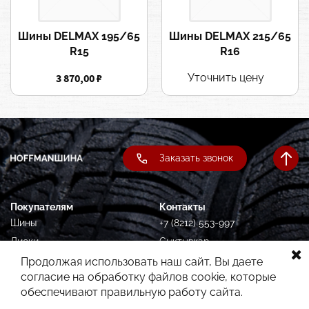
Шины DELMAX 195/65
Шины DELMAX 215/65
R15
R16
3 870,00 ₽
Уточнить цену
Заказать звонок
Покупателям
Контакты
Шины
+7 (8212) 553-997
Диски
Сыктывкар,
Орджоникидзе, 87
Подбор по авто
Продолжая использовать наш сайт, Вы даете
согласие на обработку файлов cookie, которые
Услуги
обеспечивают правильную работу сайта.
Гарантия