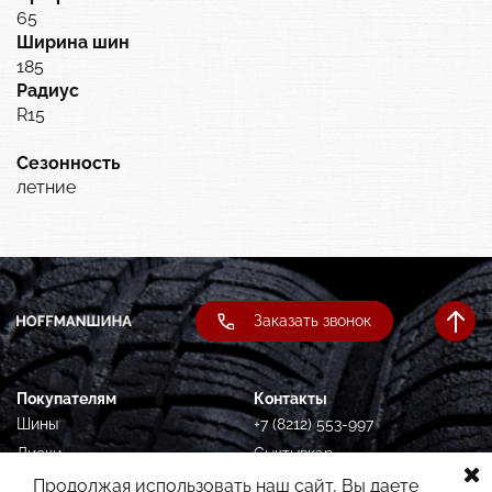
65
Ширина шин
185
Радиус
R15
Сезонность
летние
Заказать звонок
Покупателям
Контакты
Шины
+7 (8212) 553-997
Диски
Сыктывкар,
Орджоникидзе, 87
Подбор по авто
Продолжая использовать наш сайт, Вы даете