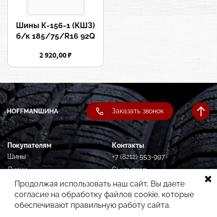
Шины К-156-1 (КШЗ)
б/к 185/75/R16 92Q
2 920,00 ₽
Заказать звонок
Покупателям
Контакты
Шины
+7 (8212) 553-997
Диски
Сыктывкар,
Орджоникидзе, 87
Подбор по авто
Продолжая использовать наш сайт, Вы даете
согласие на обработку файлов cookie, которые
Услуги
обеспечивают правильную работу сайта.
Гарантия