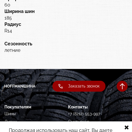
60
Ширина шин
185
Радиус
R14
Сезонность
летние
Заказать звонок
Покупателям
Контакты
Шины
+7 (8212) 553-997
Диски
Сыктывкар,
Орджоникидзе, 87
Подбор по авто
Продолжая использовать наш сайт, Вы даете